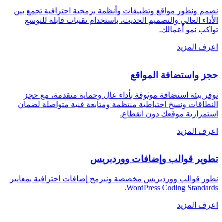
نصمم ونطور مواقع وتطبيقات وأنظمة برمجية احترافية تجمع بين
الأداء العالي والتصميم الحديث، باستخدام تقنيات قابلة للتوسع
تواكب نمو أعمالك
.
اعرف المزيد
حجز واستضافة المواقع
نوفر بيئة استضافة موثوقة بأداء عال وحماية متقدمة، مع حجز
النطاقات ونسخ احتياطية منتظمة ومتابعة فنية متواصلة لضمان
استمرارية موقعك دون انقطاع
.
اعرف المزيد
تطوير قوالب وإضافات ووردبريس
نطور قوالب ووردبريس مخصصة ونبرمج إضافات احترافية بمعايير
.
WordPress Coding Standards
اعرف المزيد