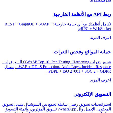
ربط API مع الأنظمة الخارجية
نكامل أنظمتك مع أي خدمة خارجية: REST + GraphQL + SOAP +
.
gRPC + WebSocket
اعرف المزيد
حماية المواقع وفحص الثغرات
فحص ثغرات OWASP Top 10، Pen Testing، Hardening للسيرفرات،
WAF + DDoS Protection، Audit Logs، Incident Response، وامتثال
.
PDPL + ISO 27001 + SOC 2 + GDPR
اعرف المزيد
التسويق الإلكتروني
استراتيجيات تسويق رقمي شاملة تجمع بين السوشيال ميديا، تسويق
المحتوى، الإيميل وال WhatsApp، تسويق المؤثرين، وأتمتة التسويق