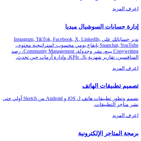
اعرف المزيد
إدارة حسابات السوشيال ميديا
ندير حساباتك على Instagram, TikTok, Facebook, X, LinkedIn,
Snapchat, YouTube بإيقاع يومي محسوب: استراتيجية محتوى،
Copywriting يبيع، نشر وجدولة، Community Management، رصد
المنافسين، تقارير شهرية بال KPIs، وإدارة أزمات حين تحدث
.
اعرف المزيد
تصميم تطبيقات الهاتف
نصمم ونطور تطبيقات هاتف ل iOS و Android من Sketch أولي حتى
نشر متاجر التطبيقات
.
اعرف المزيد
برمجة المتاجر الإلكترونية