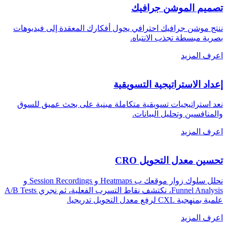
تصميم الموشن جرافيك
ننتج موشن جرافيك احترافي يحول أفكارك المعقدة إلى فيديوهات
بصرية مبسطة تجذب الانتباه
.
اعرف المزيد
إعداد الاستراتيجية التسويقية
نعد استراتيجيات تسويقية متكاملة مبنية على بحث عميق للسوق
والمنافسين وتحليل البيانات
.
اعرف المزيد
تحسين معدل التحويل CRO
نحلل سلوك زوار موقعك ب Heatmaps و Session Recordings و
Funnel Analysis، نكتشف نقاط التسرب الفعلية، ثم نجري A/B Tests
علمية بمنهجية CXL لرفع معدل التحويل تدريجيا
.
اعرف المزيد