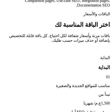
Comparison pages، Use-case SEO، Integration pages،
Documentation SEO.
الباقات والأسعار
اختر الباقة المناسبة لك
باقات مرنة وأسعار شفافة لكل احتياج. كل باقة قابلة للتخصيص
بإضافة أو حذف ميزات حسب طلبك.
البداية
البداية
0
1
مناسب للمواقع الجديدة والصغيرة
تبدأ من
1,500
ج.م
/ شهريا
تدقيق SEO أولي