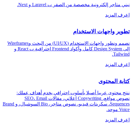
نبني متاجر إلكترونية مخصصة من الصفر ب Laravel و Next
.
اعرف المزيد
تطوير واجهات الاستخدام
نصمم ونطور واجهات الاستخدام (UI/UX) من البحث وWireframes
إلى Design System كامل وأكواد Frontend احترافية ب React و
.
Tailwind
اعرف المزيد
كتابة المحتوى
ننتج محتوى عربيا أصيلا بأسلوب احترافي يخدم أهداف عملك:
نصوص مواقع، Copywriting إعلاني، مقالات SEO، Email
Sequences، سكربتات فيديو، نصوص متاجر، Bio السوشيال، و Brand
Voice موحد
.
اعرف المزيد