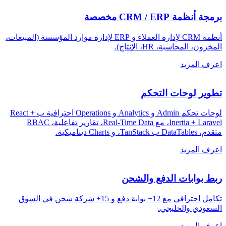
برمجة أنظمة CRM / ERP مخصصة
أنظمة CRM لإدارة العملاء و ERP لإدارة موارد المؤسسة (المبيعات،
المخزون، المحاسبة، HR، الإنتاج)
.
اعرف المزيد
تطوير لوحات التحكم
لوحات تحكم Admin و Analytics و Operations احترافية ب React +
Inertia + Laravel، مع Real-Time Data، تقارير تفاعلية، RBAC
متقدم، DataTables ب TanStack، و Charts ديناميكية
.
اعرف المزيد
ربط بوابات الدفع والشحن
تكامل احترافي مع 12+ بوابة دفع و 15+ شركة شحن في السوق
السعودي والخليجي
.
اعرف المزيد