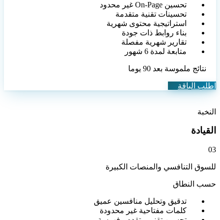
تحسين On-Page غير محدود
تحسينات تقنية متقدمة
استراتيجية محتوى شهرية
بناء روابط ذات جودة
تقارير شهرية مفصلة
متابعة لمدة 6 شهور
نتائج ملموسة بعد 90 يوما
اطلب الباقة
النخبة
القيادة
0
3
للسوق التنافسي والمنصات الكبيرة
حسب النطاق
تدقيق وتحليل منافسين عميق
كلمات مفتاحية غير محدودة
تحسين تقني متقدم وفهرسة