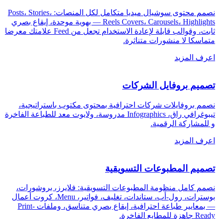
نصمم محتوى سوشيال ميديا متكامل لكل المنصات: Posts، Stories،
Reels Covers، Carousels، Highlights — بهوية موحدة، إيقاع بصري
ثابت، وقوالب قابلة لإعادة الاستخدام تجعل من Feed علامتك معرضا
متماسكا لا منشورات متناثرة
.
اعرف المزيد
تصميم بروفايل الشركات
نصمم بروفايلات شركات احترافية بمحتوى مكتوب باستراتيجية،
تيبوغرافي راق، Infographics مدروسة، ولايوت معد للطباعة الفاخرة
و للمشاركة الرقمية
.
اعرف المزيد
تصميم المطبوعات التسويقية
نصمم كامل منظومة المطبوعات التسويقية: فلايرز، بروشورات،
بوسترات، رول-أب، ستاندات، تغليف، فواتير، Menu، كروت أعمال
— بمعايير طباعة احترافية، إيقاع بصري متناسق، وملفات Print-
Ready جاهزة للمطابع الفاخرة
.