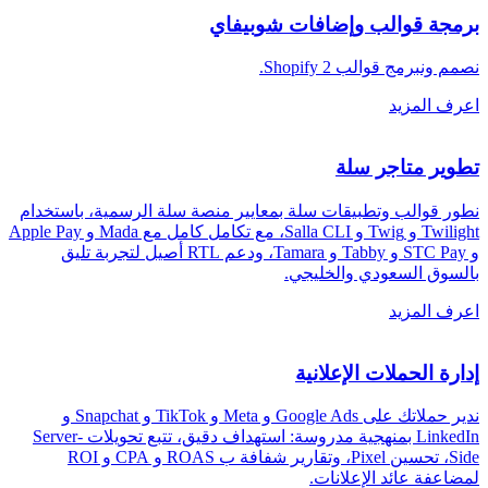
برمجة قوالب وإضافات شوبيفاي
نصمم ونبرمج قوالب Shopify 2
.
اعرف المزيد
تطوير متاجر سلة
نطور قوالب وتطبيقات سلة بمعايير منصة سلة الرسمية، باستخدام
Twilight و Twig و Salla CLI، مع تكامل كامل مع Mada و Apple Pay
و STC Pay و Tabby و Tamara، ودعم RTL أصيل لتجربة تليق
بالسوق السعودي والخليجي
.
اعرف المزيد
إدارة الحملات الإعلانية
ندير حملاتك على Google Ads و Meta و TikTok و Snapchat و
LinkedIn بمنهجية مدروسة: استهداف دقيق، تتبع تحويلات Server-
Side، تحسين Pixel، وتقارير شفافة ب ROAS و CPA و ROI
لمضاعفة عائد الإعلانات
.