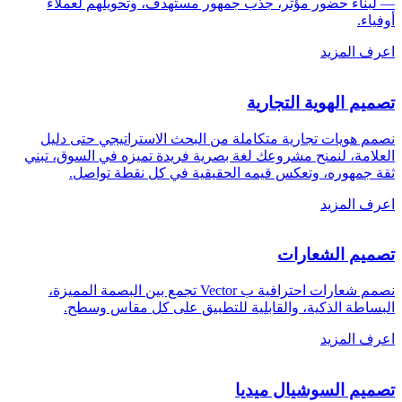
— لبناء حضور مؤثر، جذب جمهور مستهدف، وتحويلهم لعملاء
أوفياء
.
اعرف المزيد
تصميم الهوية التجارية
نصمم هويات تجارية متكاملة من البحث الاستراتيجي حتى دليل
العلامة، لنمنح مشروعك لغة بصرية فريدة تميزه في السوق، تبني
ثقة جمهوره، وتعكس قيمه الحقيقية في كل نقطة تواصل
.
اعرف المزيد
تصميم الشعارات
نصمم شعارات احترافية ب Vector تجمع بين البصمة المميزة،
البساطة الذكية، والقابلية للتطبيق على كل مقاس وسطح
.
اعرف المزيد
تصميم السوشيال ميديا