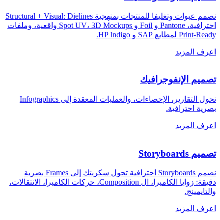
نصمم عبوات وتغليفا للمنتجات بمنهجية Structural + Visual: Dielines
احترافية، Pantone و Foil و Spot UV، 3D Mockups واقعية، وملفات
Print-Ready لمطابع SAP و HP Indigo
.
اعرف المزيد
تصميم الإنفوجرافيك
نحول التقارير، الإحصاءات، والعمليات المعقدة إلى Infographics
بصرية احترافية
.
اعرف المزيد
تصميم Storyboards
نصمم Storyboards احترافية تحول سكربتك إلى Frames بصرية
دقيقة: زوايا الكاميرا، ال Composition، حركات الكاميرا، الانتقالات،
والتايمينج
.
اعرف المزيد