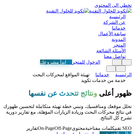
تخطي إلى المحتوى
الرئيسية
عن الشركة
خدماتنا
سابقة الأعمال
المدونة
المتجر
الأسئلة الشائعة
تواصل معنا
الدخول للمتجر
ابدأ مشروعك
الرئيسية
خدماتنا
تهيئة المواقع لمحركات البحث
خدمة من خدمات تكويد
ظهور أعلى
ونتائج تتحدث عن نفسها
نحلل موقعك ومنافسيك، ونبني خطة تهيئة متكاملة لتحسين ظهورك
في نتائج محركات البحث وزيادة الزيارات المؤهلة، مع تقارير دورية
تشرح كل النتائج.
SEO تقني
كلمات مفتاحية
محتوى
Off-Page
On-Page
تقارير
اطلب الخدمة
استفسار عبر واتساب