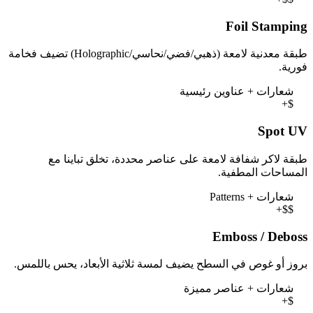
Foil Stamping
طبقة معدنية لامعة (ذهبي/فضي/نحاسي/Holographic) تضيف فخامة
فورية.
شعارات + عناوين رئيسية
+$
Spot UV
طبقة لاكر شفافة لامعة على عناصر محددة، تخلق تباينا مع
المساحات المطفية.
شعارات + Patterns
+$$
Emboss / Deboss
بروز أو غوص في السطح يضيف لمسة ثلاثية الأبعاد، يحس باللمس.
شعارات + عناصر مميزة
+$