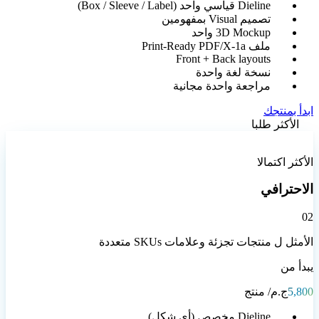
Dieline قياسي واحد (Box / Sleeve / Label)
تصميم Visual بمفهومين
3D Mockup واحد
ملف Print-Ready PDF/X-1a
Front + Back layouts
نسخة لغة واحدة
مراجعة واحدة مجانية
ابدأ بمنتجك
الأكثر طلبا
الأكثر اكتمالا
الاحترافي
0
2
الأمثل ل منتجات تجزئة وعلامات SKUs متعددة
يبدأ من
5,800
ج.م
/ منتج
Dieline مخصص (أي شكل)