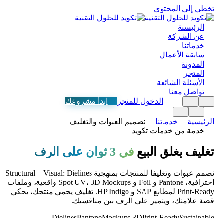
تخطي إلى المحتوى
الرئيسية
عن الشركة
خدماتنا
سابقة الأعمال
المدونة
المتجر
الأسئلة الشائعة
تواصل معنا
الدخول للمتجر
ابدأ مشروعك
الرئيسية
خدماتنا
تصميم العبوات والتغليف
خدمة من خدمات تكويد
تغليف يغلق البيع
في 3 ثوان على الرف
نصمم عبوات وتغليفا للمنتجات بمنهجية Structural + Visual: Dielines
احترافية، Pantone و Foil و Spot UV، 3D Mockups واقعية، وملفات
Print-Ready لمطابع SAP و HP Indigo. تغليف يحمي منتجك، يحكي
قصة علامتك، ويتميز على الرف بين منافسيك.
Dielines
Pantone
Mockups 3D
Print-Ready
Sustainable