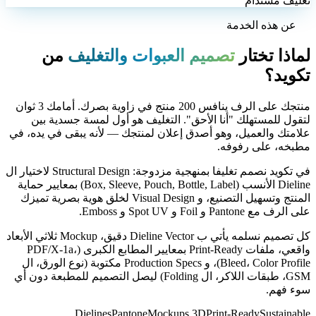
عن هذه الخدمة
لماذا تختار
تصميم العبوات والتغليف
من
تكويد؟
منتجك على الرف ينافس 200 منتج في زاوية بصرك. أمامك 3 ثوان
لتقول للمستهلك "أنا الأحق". التغليف هو أول لمسة جسدية بين
علامتك والعميل، وهو أصدق إعلان لمنتجك — لأنه يبقى في يده، في
مطبخه، على رفوفه.
في تكويد نصمم تغليفا بمنهجية مزدوجة: Structural Design لاختيار ال
Dieline الأنسب (Box, Sleeve, Pouch, Bottle, Label) بمعايير حماية
المنتج وتسهيل التصنيع، و Visual Design لخلق هوية بصرية تميزك
على الرف مع Pantone و Foil و Spot UV و Emboss.
كل تصميم نسلمه يأتي ب Dieline Vector دقيق، Mockup ثلاثي الأبعاد
واقعي، ملفات Print-Ready بمعايير المطابع الكبرى (PDF/X-1a،
Bleed، Color Profile)، و Production Specs مكتوبة (نوع الورق، ال
GSM، طبقات اللاكر، ال Folding) ليصل التصميم للمطبعة دون أي
سوء فهم.
Dielines
Pantone
Mockups 3D
Print-Ready
Sustainable